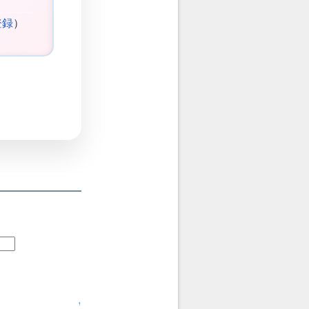
登録
）
↑