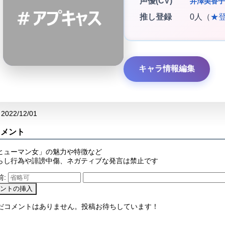
声優(CV)
井澤美香子
推し登録
0人（
★
キャラ情報編集
2022/12/01
コメント
ヒューマン女」の魅力や特徴など
らし行為や誹謗中傷、ネガティブな発言は禁止です
前:
まだコメントはありません。投稿お待ちしています！