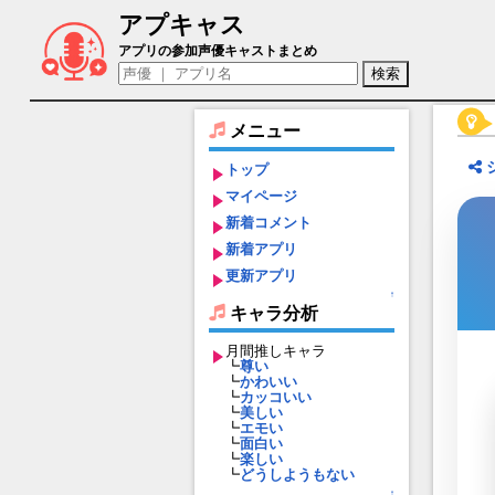
アプキャス
ヒューマン女（声優：井澤美香子)【キャ
アプリの参加声優キャストまとめ
メニュー
トップ
マイページ
新着コメント
新着アプリ
更新アプリ
↑
キャラ分析
月間推しキャラ
┗
尊い
┗
かわいい
┗
カッコいい
┗
美しい
┗
エモい
┗
面白い
┗
楽しい
┗
どうしようもない
↑