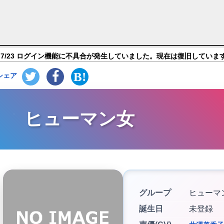
ラバンストーリーズ】キャラ紹介
7/23 ログイン機能に不具合が発生していました。現在は復旧していま
シェア
ヒューマン女
グループ
ヒューマ
誕生日
未登録