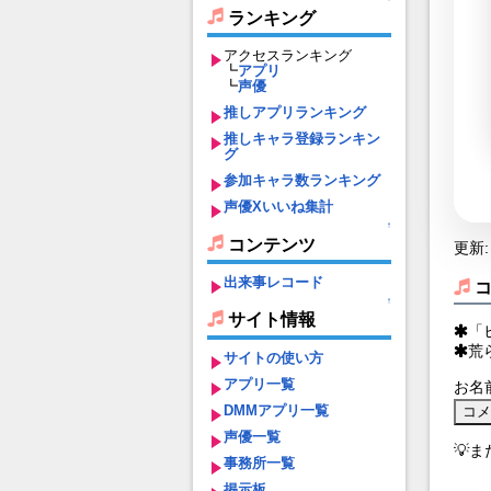
ランキング
アクセスランキング
┗
アプリ
┗
声優
推しアプリランキング
推しキャラ登録ランキン
グ
参加キャラ数ランキング
声優Xいいね集計
↑
コンテンツ
更新: 
出来事レコード
↑
サイト情報
「
荒
サイトの使い方
アプリ一覧
お名
DMMアプリ一覧
声優一覧
💡
事務所一覧
掲示板