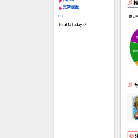
更新履歴
edit
推し
Total:0/Today:0
面