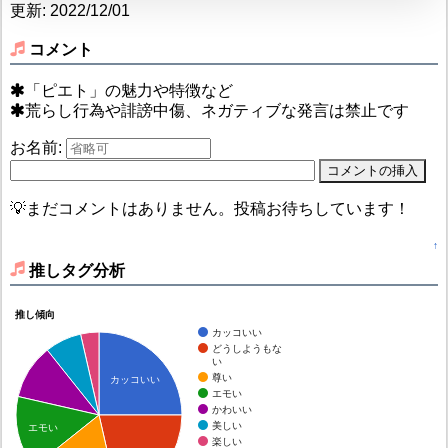
更新: 2022/12/01
コメント
「ピエト」の魅力や特徴など
荒らし行為や誹謗中傷、ネガティブな発言は禁止です
お名前:
💡まだコメントはありません。投稿お待ちしています！
↑
推しタグ分析
推し傾向
カッコいい
どうしようもな
い
尊い
カッコいい
エモい
かわいい
美しい
エモい
楽しい