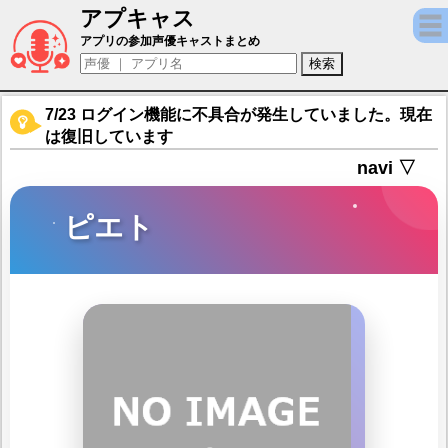
アプキャス
ピエト（声優：杉山紀彰)【キャラバンスト
アプリの参加声優キャストまとめ
7/23 ログイン機能に不具合が発生していました。現在
は復旧しています
navi ▽
ピエト