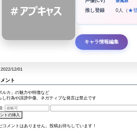
声優(CV)
茶風林
推し登録
0人（
★
キャラ情報編集
2022/12/01
コメント
ポルカ」の魅力や特徴など
らし行為や誹謗中傷、ネガティブな発言は禁止です
前:
まだコメントはありません。投稿お待ちしています！