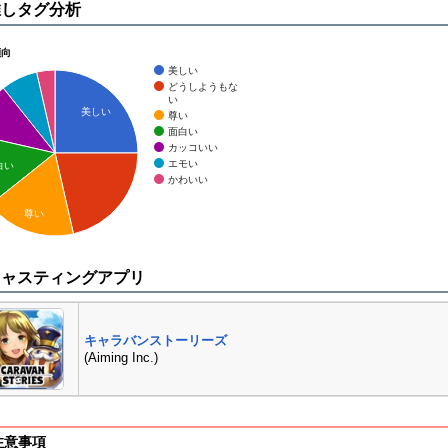
推しタグ分析
傾向
美しい
どうしようもな
い
美しい
尊い
面白い
カッコいい
エモい
白い
かわいい
尊い
キャスティングアプリ
キャラバンストーリーズ
(Aiming Inc.)
注意事項