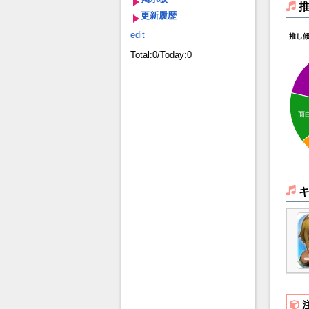
更新履歴
edit
推し
Total:0/Today:0
面