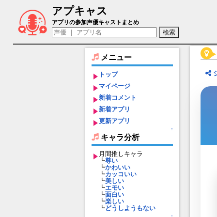
アプキャス
ポルカ（声優：茶風林)【キャラバンスト
アプリの参加声優キャストまとめ
メニュー
トップ
マイページ
新着コメント
新着アプリ
更新アプリ
↑
キャラ分析
月間推しキャラ
┗
尊い
┗
かわいい
┗
カッコいい
┗
美しい
┗
エモい
┗
面白い
┗
楽しい
┗
どうしようもない
↑