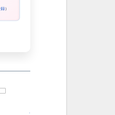
登録
）
↑