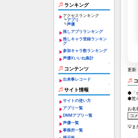
ランキング
アクセスランキング
┗
アプリ
┗
声優
推しアプリランキング
推しキャラ登録ランキン
グ
参加キャラ数ランキング
声優Xいいね集計
↑
コンテンツ
更新: 
出来事レコード
↑
サイト情報
「
荒
サイトの使い方
アプリ一覧
お名
DMMアプリ一覧
声優一覧
💡
事務所一覧
掲示板