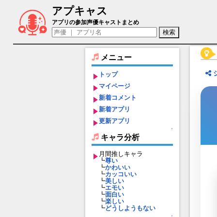
アプキャス
メルヒオール（声優：堀江瞬)【キャラバ
アプリの参加声優キャストまとめ
メニュー
トップ
マイページ
新着コメント
新着アプリ
更新アプリ
↑
キャラ分析
月間推しキャラ
┗
尊い
┗
かわいい
┗
カッコいい
┗
美しい
┗
エモい
┗
面白い
┗
楽しい
┗
どうしようもない
↑