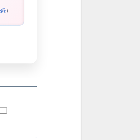
登録
）
↑