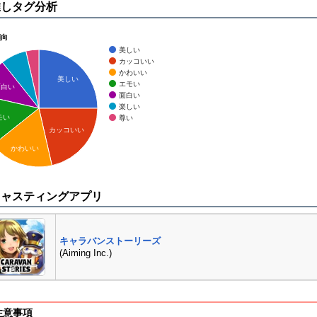
推しタグ分析
傾向
美しい
カッコいい
かわいい
美しい
エモい
面白い
面白い
楽しい
モい
尊い
カッコいい
かわいい
キャスティングアプリ
キャラバンストーリーズ
(Aiming Inc.)
注意事項