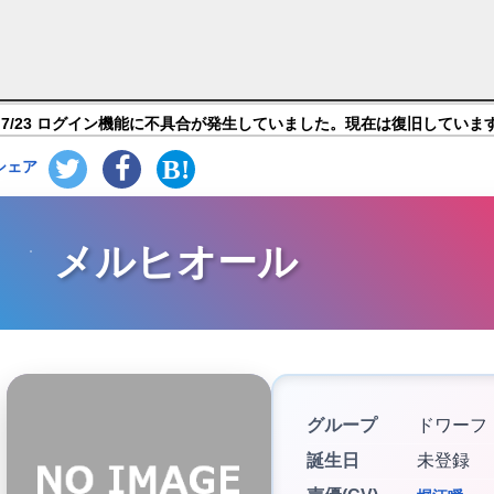
ンストーリーズ】キャラ紹介
7/23 ログイン機能に不具合が発生していました。現在は復旧していま
シェア
メルヒオール
グループ
ドワーフ
誕生日
未登録