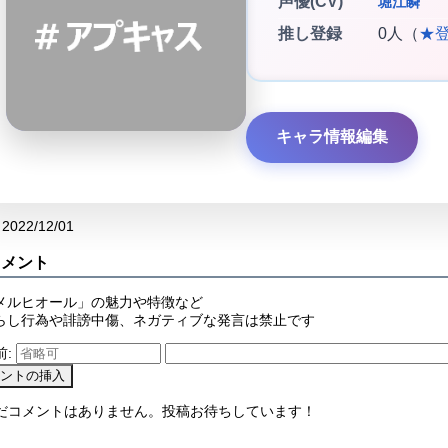
声優(CV)
堀江瞬
推し登録
0人（
★
キャラ情報編集
2022/12/01
コメント
メルヒオール」の魅力や特徴など
らし行為や誹謗中傷、ネガティブな発言は禁止です
前:
まだコメントはありません。投稿お待ちしています！