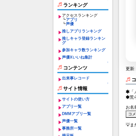
ランキング
アクセスランキング
┗
アプリ
┗
声優
推しアプリランキング
推しキャラ登録ランキン
グ
参加キャラ数ランキング
声優Xいいね集計
↑
コンテンツ
更新: 
出来事レコード
↑
サイト情報
「
荒
サイトの使い方
アプリ一覧
お名
DMMアプリ一覧
声優一覧
💡
事務所一覧
掲示板