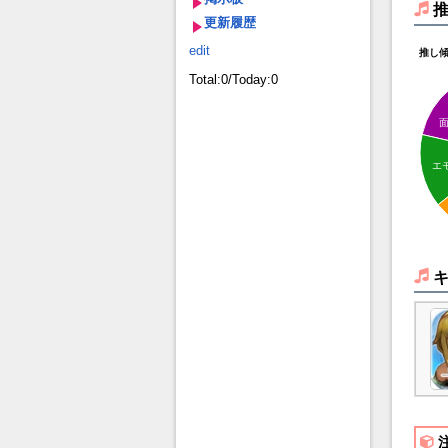
更新履歴
edit
推し
Total:0/Today:0
エ