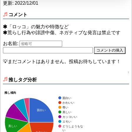
更新: 2022/12/01
コメント
「ロッコ」の魅力や特徴など
荒らし行為や誹謗中傷、ネガティブな発言は禁止です
お名前:
💡まだコメントはありません。投稿お待ちしています！
↑
推しタグ分析
推し傾向
面白い
かわいい
尊い
面白い
美しい
カッコいい
エモい
美しい
どうしようもな
い