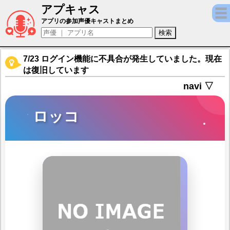
アプキャス
ロッコ（声優：なりた雛糸)【キャラバンス
アプリの参加声優キャストまとめ
7/23 ログイン機能に不具合が発生していました。現在
は復旧しています
navi ▽
ロッコ