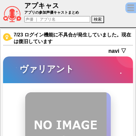
アプキャス
ヴァリアント（声優：内山昂輝)【キャラバ
アプリの参加声優キャストまとめ
7/23 ログイン機能に不具合が発生していました。現在
は復旧しています
navi ▽
ヴァリアント