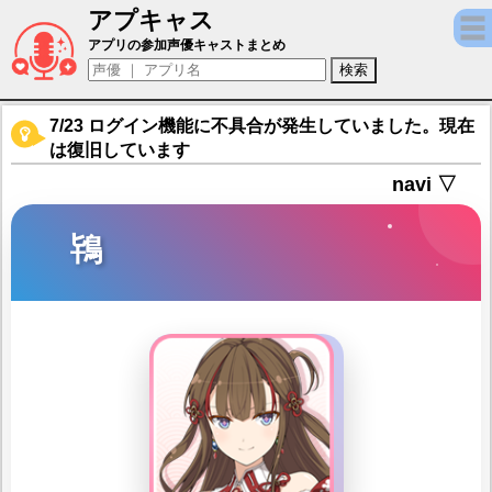
アプキャス
鴇（声優：高橋李依)【シノビマスター 閃乱カグ
アプリの参加声優キャストまとめ
7/23 ログイン機能に不具合が発生していました。現在
は復旧しています
navi ▽
鴇