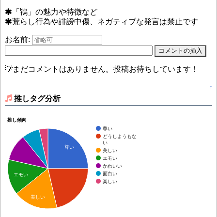
「鴇」の魅力や特徴など
荒らし行為や誹謗中傷、ネガティブな発言は禁止です
お名前:
💡まだコメントはありません。投稿お待ちしています！
↑
推しタグ分析
推し傾向
尊い
どうしようもな
い
尊い
美しい
エモい
かわいい
面白い
エモい
楽しい
美しい