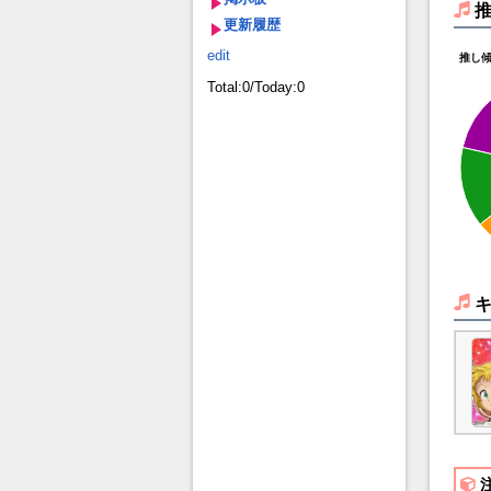
更新履歴
edit
推し
Total:0/Today:0