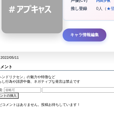
声優(CV)
内田夕夜
推し登録
0人（
★
キャラ情報編集
2022/05/11
コメント
ヘンドリクセン」の魅力や特徴など
らし行為や誹謗中傷、ネガティブな発言は禁止です
前:
まだコメントはありません。投稿お待ちしています！