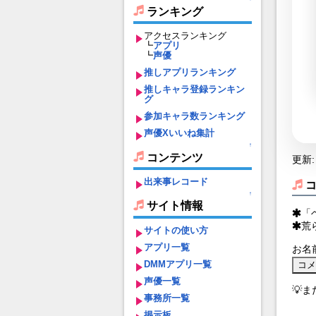
ランキング
アクセスランキング
┗
アプリ
┗
声優
推しアプリランキング
推しキャラ登録ランキン
グ
参加キャラ数ランキング
声優Xいいね集計
↑
コンテンツ
更新: 
出来事レコード
↑
サイト情報
「
荒
サイトの使い方
アプリ一覧
お名
DMMアプリ一覧
声優一覧
💡
事務所一覧
掲示板