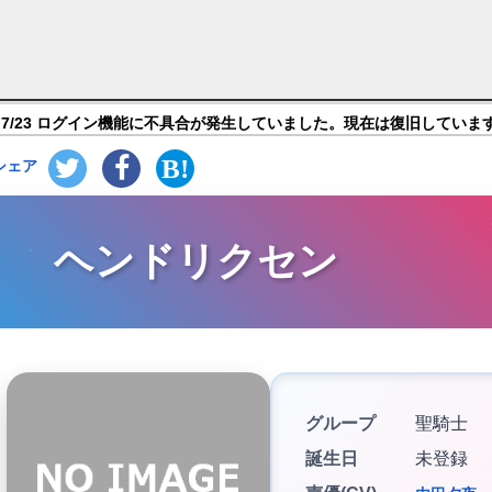
大罪 光と闇の交戦 ： グラクロ】キャラ紹介
7/23 ログイン機能に不具合が発生していました。現在は復旧していま
シェア
ヘンドリクセン
グループ
聖騎士
誕生日
未登録