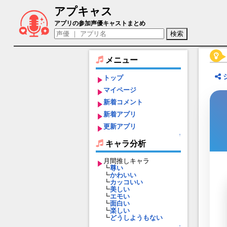
アプキャス
ヘンドリクセン（声優：内田夕夜)【七つの
アプリの参加声優キャストまとめ
メニュー
トップ
マイページ
新着コメント
新着アプリ
更新アプリ
↑
キャラ分析
月間推しキャラ
┗
尊い
┗
かわいい
┗
カッコいい
┗
美しい
┗
エモい
┗
面白い
┗
楽しい
┗
どうしようもない
↑