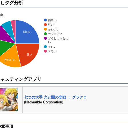
推しタグ分析
傾向
面白い
尊い
かわいい
面白い
カッコいい
どうしようもな
い
美しい
エモい
尊い
かわいい
キャスティングアプリ
七つの大罪 光と闇の交戦 ： グラクロ
(Netmarble Corporation)
注意事項