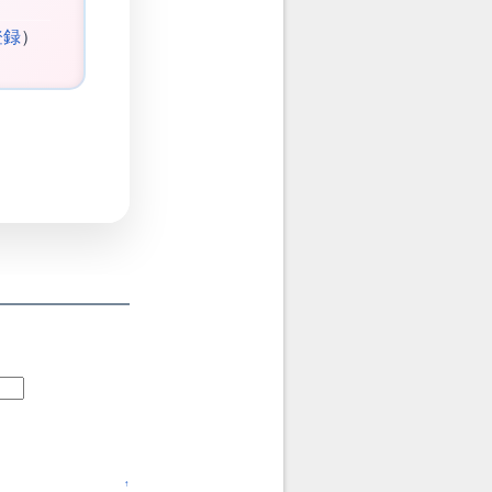
登録
）
↑