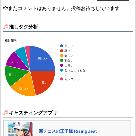
💡まだコメントはありません。投稿お待ちしています！
↑
推しタグ分析
推し傾向
美しい
尊い
楽しい
美しい
面白い
エモい
エモい
どうしようもな
い
面白い
カッコいい
尊い
楽しい
↑
キャスティングアプリ
新テニスの王子様 RisingBeat