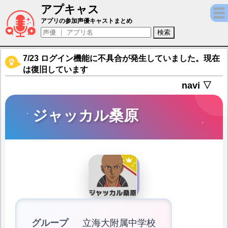
アプキャス
ジャッカル桑原（声優：檜山修之)【新テニスの王子
アプリの参加声優キャストまとめ
7/23 ログイン機能に不具合が発生していました。現在
は復旧しています
navi ▽
ジャッカル桑原
グループ
立海大附属中学校