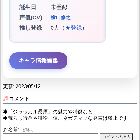
誕生日
未登録
声優(CV)
檜山修之
推し登録
0人（
★登録
）
キャラ情報編集
更新: 2023/05/12
コメント
「ジャッカル桑原」の魅力や特徴など
荒らし行為や誹謗中傷、ネガティブな発言は禁止です
お名前: