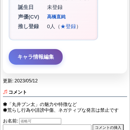
誕生日
未登録
声優(CV)
高橋直純
推し登録
0人（
★登録
）
キャラ情報編集
更新: 2023/05/12
コメント
「丸井ブン太」の魅力や特徴など
荒らし行為や誹謗中傷、ネガティブな発言は禁止です
お名前: