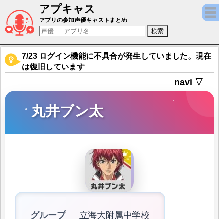
アプキャス
丸井ブン太（声優：高橋直純)【新テニスの王子様 
アプリの参加声優キャストまとめ
7/23 ログイン機能に不具合が発生していました。現在
は復旧しています
navi ▽
丸井ブン太
グループ
立海大附属中学校