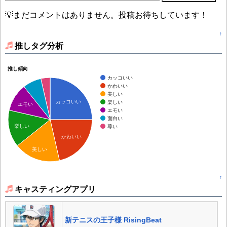
💡まだコメントはありません。投稿お待ちしています！
↑
推しタグ分析
推し傾向
カッコいい
かわいい
美しい
カッコいい
楽しい
エモい
エモい
面白い
楽しい
尊い
かわいい
美しい
↑
キャスティングアプリ
新テニスの王子様 RisingBeat