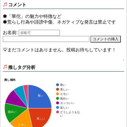
コメント
「華佗」の魅力や特徴など
荒らし行為や誹謗中傷、ネガティブな発言は禁止です
お名前:
💡まだコメントはありません。投稿お待ちしています！
↑
推しタグ分析
推し傾向
尊い
美しい
エモい
尊い
面白い
カッコいい
楽しい
面白い
どうしようもな
い
美しい
エモい