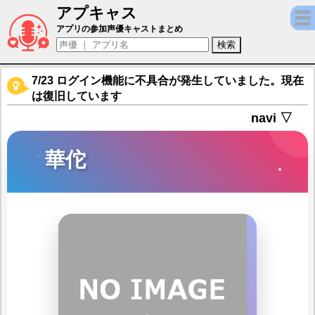
アプキャス
華佗（声優：川田祐)【極三国 -KIWAMI-】
アプリの参加声優キャストまとめ
7/23 ログイン機能に不具合が発生していました。現在
は復旧しています
navi ▽
華佗