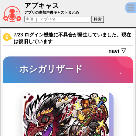
アプキャス
ホシガリザード（声優：山根雅史)【【新作】コ
アプリの参加声優キャストまとめ
7/23 ログイン機能に不具合が発生していました。現在
は復旧しています
navi ▽
ホシガリザード