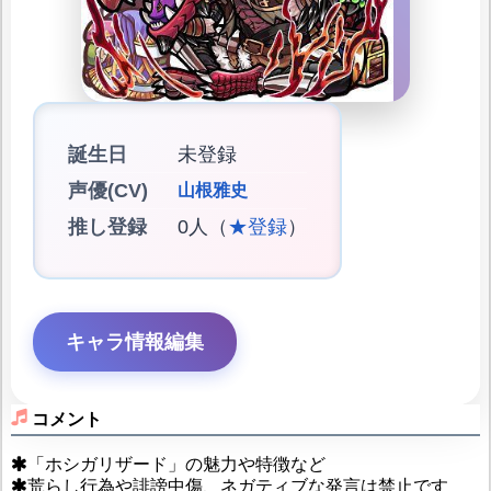
誕生日
未登録
声優(CV)
山根雅史
推し登録
0人（
★登録
）
キャラ情報編集
コメント
「ホシガリザード」の魅力や特徴など
荒らし行為や誹謗中傷、ネガティブな発言は禁止です