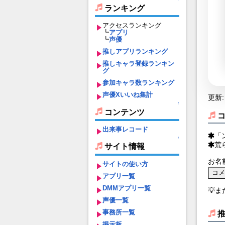
ランキング
アクセスランキング
┗
アプリ
┗
声優
推しアプリランキング
推しキャラ登録ランキン
グ
参加キャラ数ランキング
声優Xいいね集計
更新: 
↑
コンテンツ
出来事レコード
「
↑
荒
サイト情報
お名
サイトの使い方
アプリ一覧
DMMアプリ一覧
💡
声優一覧
事務所一覧
掲示板