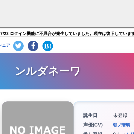
コトダマン ‐ 共闘ことばRPG】キャラ紹介
7/23 ログイン機能に不具合が発生していました。現在は復旧していま
シェア
ンルダネーワ
誕生日
未登録
声優(CV)
朝ノ瑠璃