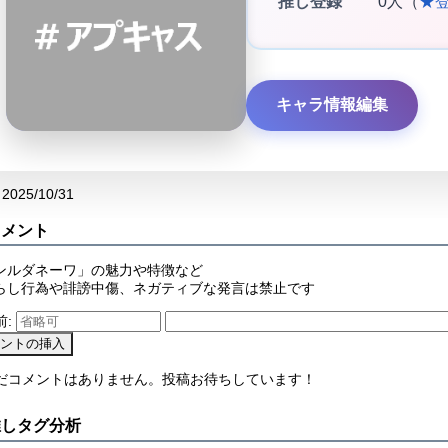
推し登録
0人（
★
キャラ情報編集
2025/10/31
コメント
ンルダネーワ」の魅力や特徴など
らし行為や誹謗中傷、ネガティブな発言は禁止です
前:
まだコメントはありません。投稿お待ちしています！
推しタグ分析