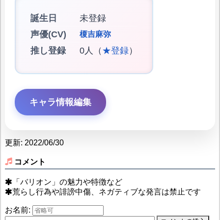
誕生日
未登録
声優(CV)
榎吉麻弥
推し登録
0人（
★登録
）
キャラ情報編集
更新: 2022/06/30
コメント
「バリオン」の魅力や特徴など
荒らし行為や誹謗中傷、ネガティブな発言は禁止です
お名前: