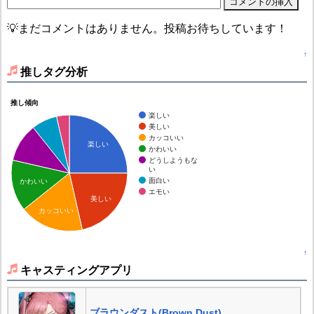
💡まだコメントはありません。投稿お待ちしています！
↑
推しタグ分析
推し傾向
楽しい
美しい
カッコいい
楽しい
かわいい
どうしようもな
い
面白い
かわいい
エモい
美しい
カッコいい
↑
キャスティングアプリ
ブラウンダスト(Brown Dust)