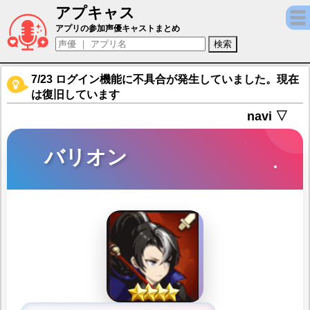
アプキャス
バリオン（声優：榎吉麻弥)【【新作】ブラウンダス
アプリの参加声優キャストまとめ
7/23 ログイン機能に不具合が発生していました。現在
は復旧しています
navi ▽
バリオン