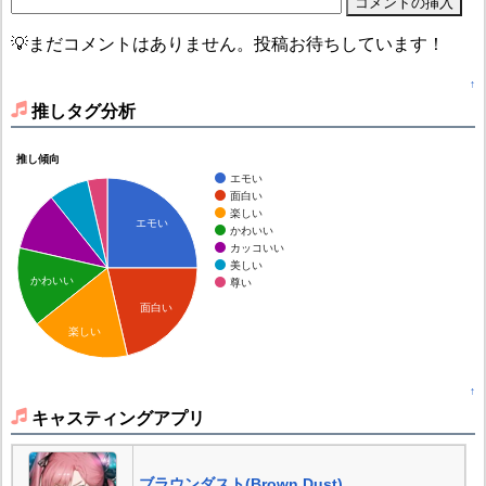
💡まだコメントはありません。投稿お待ちしています！
↑
推しタグ分析
推し傾向
エモい
面白い
楽しい
エモい
かわいい
カッコいい
美しい
かわいい
尊い
面白い
楽しい
↑
キャスティングアプリ
ブラウンダスト(Brown Dust)