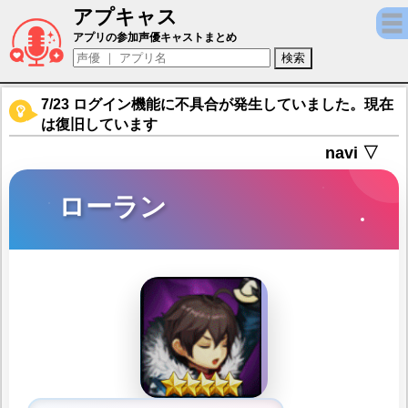
アプキャス
ローラン（声優：内田雄馬)【【新作】ブラウンダス
アプリの参加声優キャストまとめ
7/23 ログイン機能に不具合が発生していました。現在
は復旧しています
navi ▽
ローラン