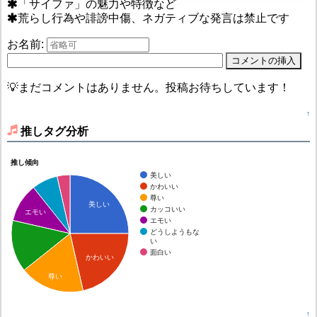
「サイファ」の魅力や特徴など
荒らし行為や誹謗中傷、ネガティブな発言は禁止です
お名前:
💡まだコメントはありません。投稿お待ちしています！
↑
推しタグ分析
推し傾向
美しい
かわいい
尊い
美しい
カッコいい
エモい
エモい
どうしようもな
い
面白い
かわいい
尊い
↑