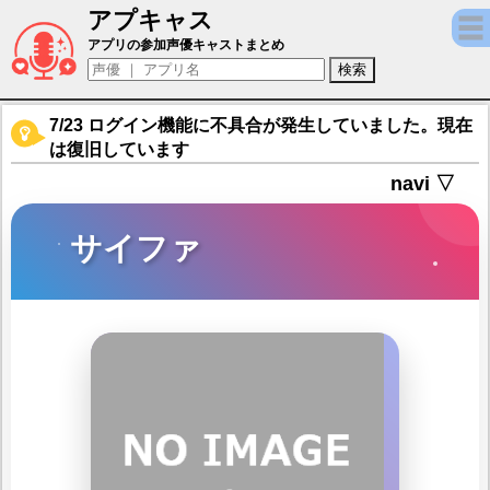
アプキャス
サイファ（声優：五十嵐裕美)【ワールドフリッパー
アプリの参加声優キャストまとめ
7/23 ログイン機能に不具合が発生していました。現在
は復旧しています
navi ▽
サイファ