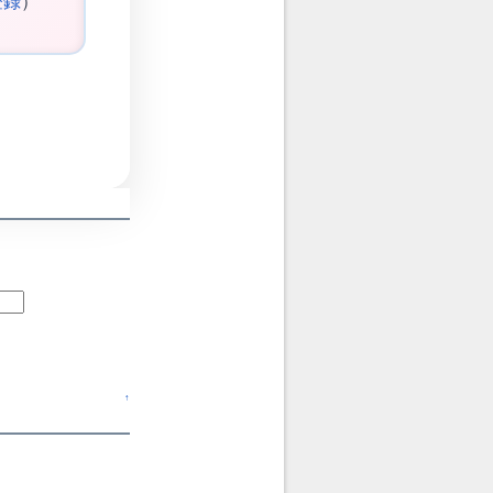
登録
）
↑