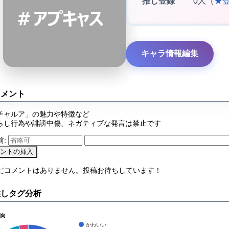
推し登録
0人（
★
キャラ情報編集
コメント
チャルア」の魅力や特徴など
らし行為や誹謗中傷、ネガティブな発言は禁止です
前:
まだコメントはありません。投稿お待ちしています！
推しタグ分析
傾向
かわいい