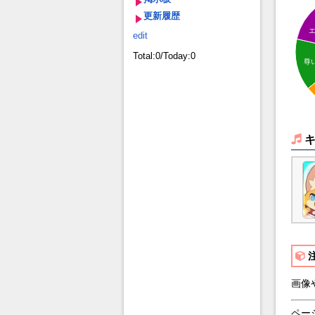
更新履歴
edit
Total:0/Today:0
尊
画像
ペー