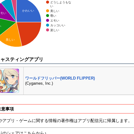
どうしようもな
い
かわいい
美しい
エモい
尊い
エモい
カッコいい
い
楽しい
美しい
キャスティングアプリ
ワールドフリッパー(WORLD FLIPPER)
(Cygames, Inc.)
注意事項
やアプリ・ゲームに関する情報の著作権はアプリ配信元に帰属します。
ジのシェアはこちらから♪