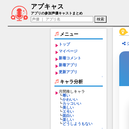
アプキャス
チャルア（声優：大久保瑠美)【ワールドフリッ
アプリの参加声優キャストまとめ
メニュー
トップ
マイページ
新着コメント
新着アプリ
更新アプリ
↑
キャラ分析
月間推しキャラ
┗
尊い
┗
かわいい
┗
カッコいい
┗
美しい
┗
エモい
┗
面白い
┗
楽しい
┗
どうしようもない
↑