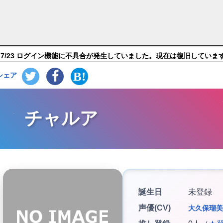
パー(WORLD FLIPPER)】キャラ紹介
7/23 ログイン機能に不具合が発生していました。現在は復旧していま
シェア
チャルア
誕生日
未登録
声優(CV)
大久保瑠美