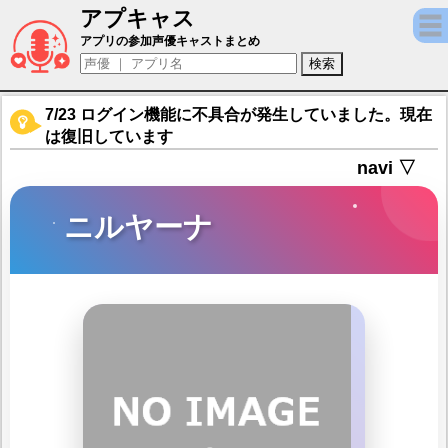
アプキャス
ニルヤーナ（声優：きそひろこ)【ワールドフリッパ
アプリの参加声優キャストまとめ
7/23 ログイン機能に不具合が発生していました。現在
は復旧しています
navi ▽
ニルヤーナ