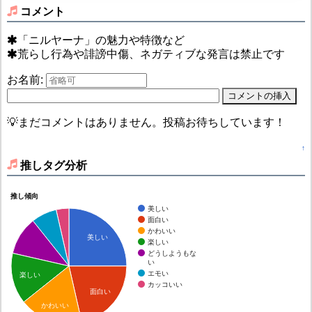
コメント
「ニルヤーナ」の魅力や特徴など
荒らし行為や誹謗中傷、ネガティブな発言は禁止です
お名前:
💡まだコメントはありません。投稿お待ちしています！
↑
推しタグ分析
推し傾向
美しい
面白い
かわいい
美しい
楽しい
どうしようもな
い
エモい
楽しい
カッコいい
面白い
かわいい