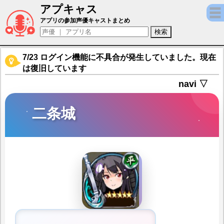
アプキャス
二条城（声優：たなか久美)【御城プロジェクト：
アプリの参加声優キャストまとめ
7/23 ログイン機能に不具合が発生していました。現在
は復旧しています
navi ▽
二条城