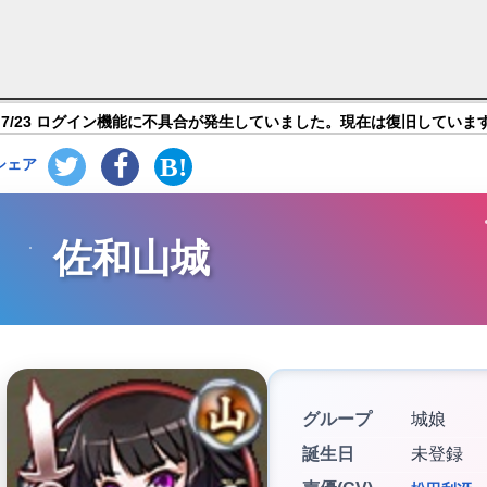
ト：RE～CASTLE DEFENSE～】キャラ紹介
7/23 ログイン機能に不具合が発生していました。現在は復旧していま
シェア
佐和山城
グループ
城娘
誕生日
未登録