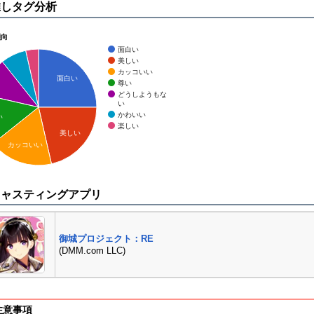
推しタグ分析
傾向
面白い
美しい
カッコいい
面白い
尊い
どうしようもな
い
かわいい
い
楽しい
美しい
カッコいい
キャスティングアプリ
御城プロジェクト：RE
(DMM.com LLC)
注意事項