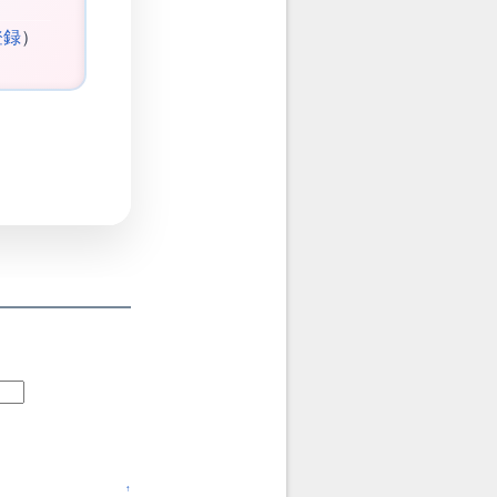
登録
）
↑