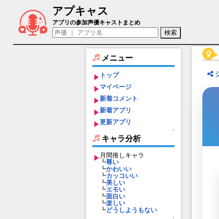
アプキャス
佐和山城（声優：松田利冴)【御城プロジェク
アプリの参加声優キャストまとめ
メニュー
トップ
マイページ
新着コメント
新着アプリ
更新アプリ
↑
キャラ分析
月間推しキャラ
┗
尊い
┗
かわいい
┗
カッコいい
┗
美しい
┗
エモい
┗
面白い
┗
楽しい
┗
どうしようもない
↑