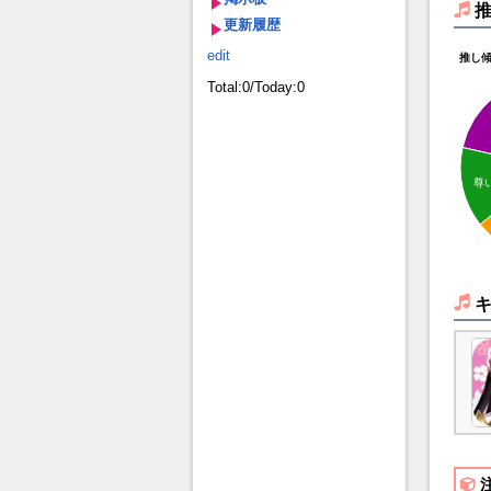
更新履歴
edit
推し
Total:0/Today:0
尊