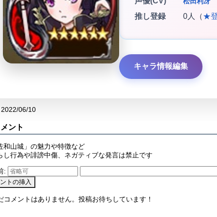
声優(CV)
松田利冴
推し登録
0人（
★
キャラ情報編集
2022/06/10
コメント
佐和山城」の魅力や特徴など
らし行為や誹謗中傷、ネガティブな発言は禁止です
前:
まだコメントはありません。投稿お待ちしています！