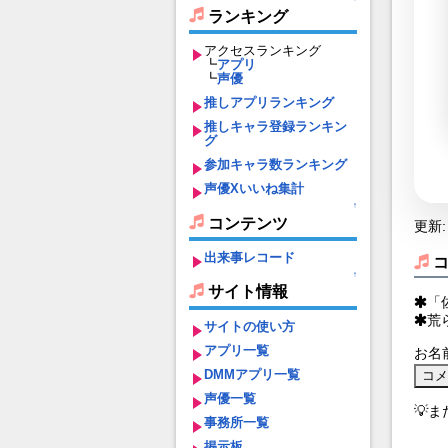
ランキング
アクセスランキング
┗
アプリ
┗
声優
推しアプリランキング
推しキャラ登録ランキン
グ
参加キャラ数ランキング
声優Xいいね集計
↑
コンテンツ
更新: 
出来事レコード
↑
サイト情報
「
荒
サイトの使い方
アプリ一覧
お名
DMMアプリ一覧
声優一覧
💡
事務所一覧
掲示板