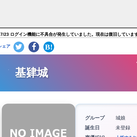
ト：RE～CASTLE DEFENSE～】キャラ紹介
7/23 ログイン機能に不具合が発生していました。現在は復旧していま
シェア
基肄城
グループ
城娘
誕生日
未登録