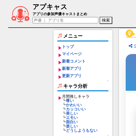
アプキャス
基肄城（声優：上坂すみれ)【御城プロジェク
アプリの参加声優キャストまとめ
メニュー
トップ
マイページ
新着コメント
新着アプリ
更新アプリ
↑
キャラ分析
月間推しキャラ
┗
尊い
┗
かわいい
┗
カッコいい
┗
美しい
┗
エモい
┗
面白い
┗
楽しい
┗
どうしようもない
↑