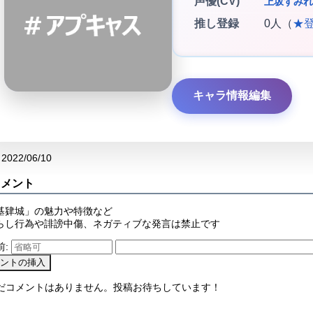
声優(CV)
上坂すみれ
推し登録
0人（
★
キャラ情報編集
2022/06/10
コメント
基肄城」の魅力や特徴など
らし行為や誹謗中傷、ネガティブな発言は禁止です
前:
まだコメントはありません。投稿お待ちしています！