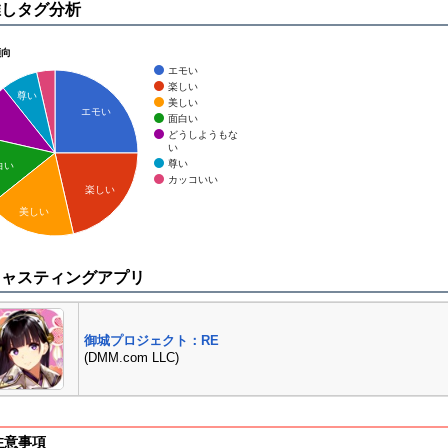
推しタグ分析
傾向
エモい
楽しい
尊い
美しい
エモい
面白い
どうしようもな
い
尊い
白い
カッコいい
楽しい
美しい
キャスティングアプリ
御城プロジェクト：RE
(DMM.com LLC)
注意事項