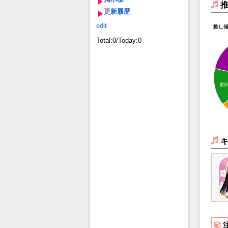
更新履歴
edit
推し
Total:0/Today:0
面