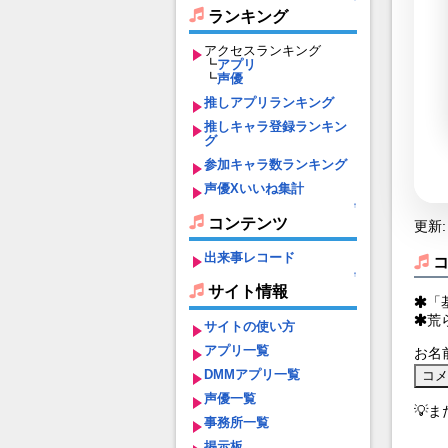
ランキング
アクセスランキング
┗
アプリ
┗
声優
推しアプリランキング
推しキャラ登録ランキン
グ
参加キャラ数ランキング
声優Xいいね集計
↑
コンテンツ
更新: 
出来事レコード
↑
サイト情報
「
荒
サイトの使い方
アプリ一覧
お名
DMMアプリ一覧
声優一覧
💡
事務所一覧
掲示板