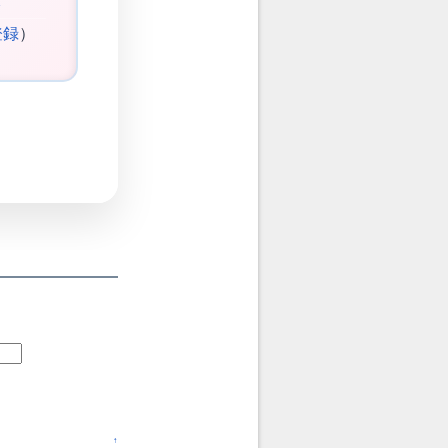
登録
）
↑