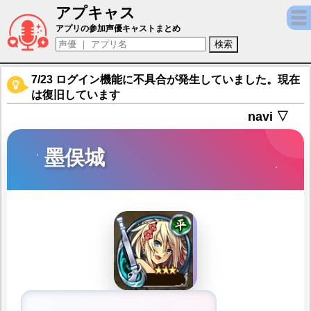
アプキャス
墨俣城（声優：小松未可子)【御城プロジェクト：
アプリの参加声優キャストまとめ
7/23 ログイン機能に不具合が発生していました。現在
は復旧しています
navi ▽
墨俣城