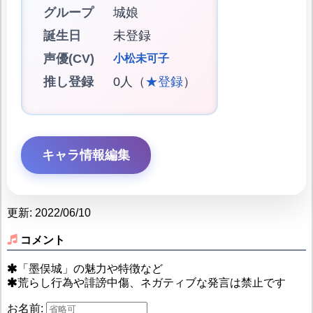
グループ
城娘
誕生日
未登録
声優(CV)
小松未可子
推し登録
0人（
★登録
）
キャラ情報編集
更新: 2022/06/10
コメント
「墨俣城」の魅力や特徴など
荒らし行為や誹謗中傷、ネガティブな発言は禁止です
お名前: