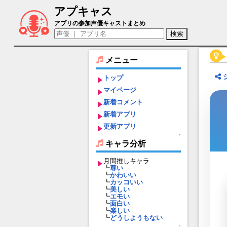
アプキャス
大宰府（声優：野中藍)【御城プロジェクト：R
アプリの参加声優キャストまとめ
メニュー
トップ
マイページ
新着コメント
新着アプリ
更新アプリ
↑
キャラ分析
月間推しキャラ
┗
尊い
┗
かわいい
┗
カッコいい
┗
美しい
┗
エモい
┗
面白い
┗
楽しい
┗
どうしようもない
↑