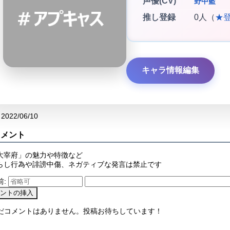
声優(CV)
野中藍
推し登録
0人（
★
キャラ情報編集
2022/06/10
コメント
大宰府」の魅力や特徴など
らし行為や誹謗中傷、ネガティブな発言は禁止です
前:
まだコメントはありません。投稿お待ちしています！