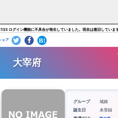
E～CASTLE DEFENSE～】キャラ紹介
7/23 ログイン機能に不具合が発生していました。現在は復旧していま
シェア
大宰府
グループ
城娘
誕生日
未登録