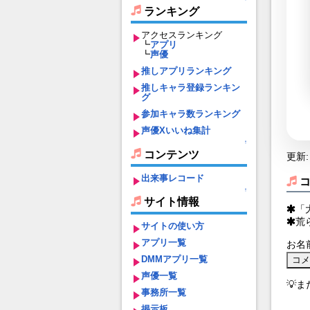
ランキング
アクセスランキング
┗
アプリ
┗
声優
推しアプリランキング
推しキャラ登録ランキン
グ
参加キャラ数ランキング
声優Xいいね集計
↑
コンテンツ
更新: 
出来事レコード
↑
サイト情報
「
荒
サイトの使い方
アプリ一覧
お名
DMMアプリ一覧
声優一覧
💡
事務所一覧
掲示板