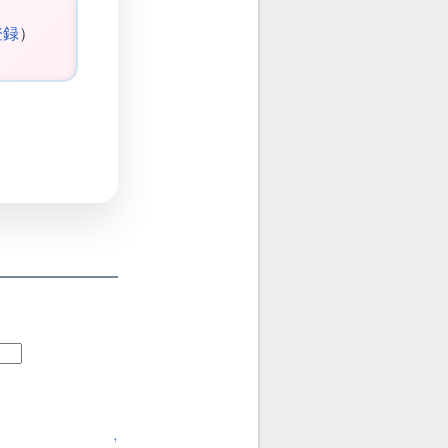
登録
）
↑