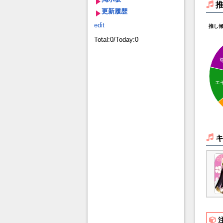
更新履歴
edit
推し
Total:0/Today:0
エ