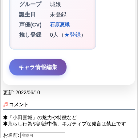
グループ
城娘
誕生日
未登録
声優(CV)
石原夏織
推し登録
0人（
★登録
）
キャラ情報編集
更新: 2022/06/10
コメント
「小田喜城」の魅力や特徴など
荒らし行為や誹謗中傷、ネガティブな発言は禁止です
お名前: