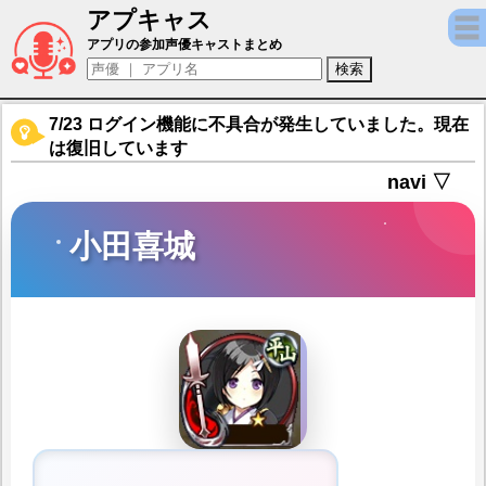
アプキャス
小田喜城（声優：石原夏織)【御城プロジェクト：
アプリの参加声優キャストまとめ
7/23 ログイン機能に不具合が発生していました。現在
は復旧しています
navi ▽
小田喜城