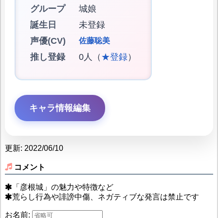
グループ
城娘
誕生日
未登録
声優(CV)
佐藤聡美
推し登録
0人（
★登録
）
キャラ情報編集
更新: 2022/06/10
コメント
「彦根城」の魅力や特徴など
荒らし行為や誹謗中傷、ネガティブな発言は禁止です
お名前: