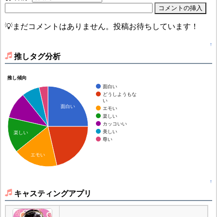
💡まだコメントはありません。投稿お待ちしています！
↑
推しタグ分析
推し傾向
面白い
どうしようもな
い
面白い
エモい
楽しい
カッコいい
美しい
楽しい
尊い
エモい
↑
キャスティングアプリ