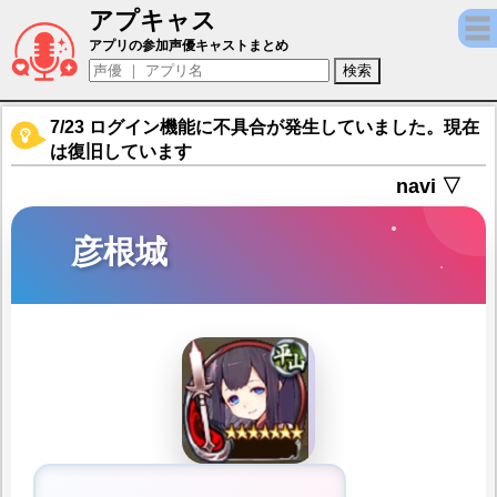
アプキャス
彦根城（声優：佐藤聡美)【御城プロジェクト：R
アプリの参加声優キャストまとめ
7/23 ログイン機能に不具合が発生していました。現在
は復旧しています
navi ▽
彦根城