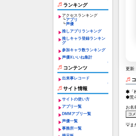
ランキング
アクセスランキング
┗
アプリ
┗
声優
推しアプリランキング
推しキャラ登録ランキン
グ
参加キャラ数ランキング
声優Xいいね集計
↑
コンテンツ
更新: 
出来事レコード
↑
サイト情報
「
荒
サイトの使い方
アプリ一覧
お名
DMMアプリ一覧
声優一覧
💡
事務所一覧
掲示板