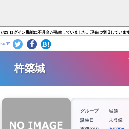
RE～CASTLE DEFENSE～】キャラ紹介
7/23 ログイン機能に不具合が発生していました。現在は復旧していま
シェア
杵築城
グループ
城娘
誕生日
未登録