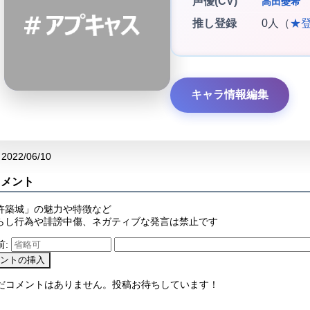
声優(CV)
高田憂希
推し登録
0人（
★
キャラ情報編集
2022/06/10
コメント
杵築城」の魅力や特徴など
らし行為や誹謗中傷、ネガティブな発言は禁止です
前:
まだコメントはありません。投稿お待ちしています！