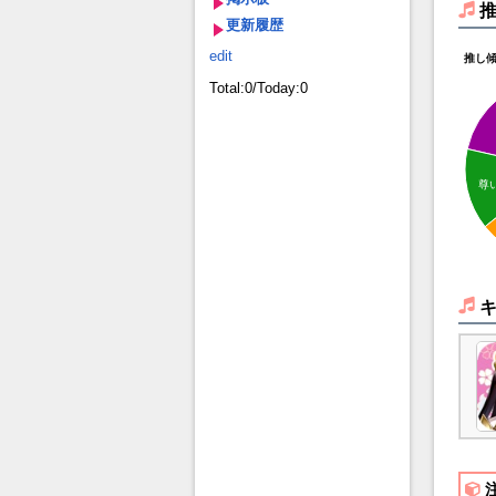
更新履歴
edit
推し
Total:0/Today:0
尊