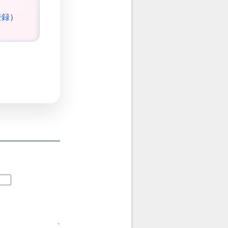
登録
）
↑