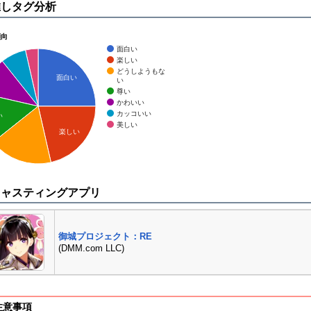
推しタグ分析
傾向
面白い
楽しい
どうしようもな
面白い
い
尊い
かわいい
カッコいい
い
美しい
楽しい
キャスティングアプリ
御城プロジェクト：RE
(DMM.com LLC)
注意事項