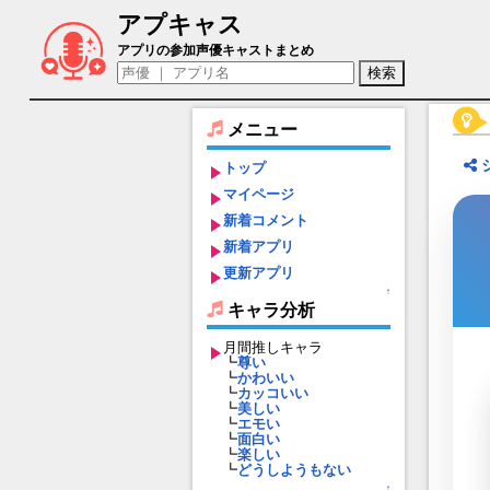
アプキャス
杵築城（声優：高田憂希)【御城プロジェクト：
アプリの参加声優キャストまとめ
メニュー
トップ
マイページ
新着コメント
新着アプリ
更新アプリ
↑
キャラ分析
月間推しキャラ
┗
尊い
┗
かわいい
┗
カッコいい
┗
美しい
┗
エモい
┗
面白い
┗
楽しい
┗
どうしようもない
↑