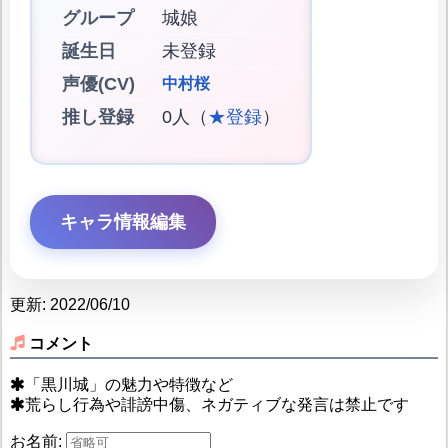
グループ
城娘
誕生日
未登録
声優(CV)
中村桜
推し登録
0人（
★登録
）
キャラ情報編集
更新: 2022/06/10
コメント
「黒川城」の魅力や特徴など
荒らし行為や誹謗中傷、ネガティブな発言は禁止です
お名前: