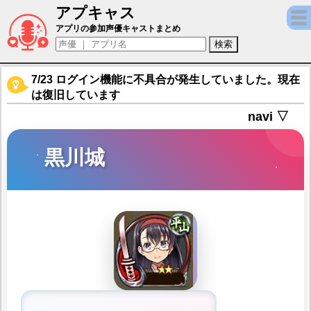
アプキャス
黒川城（声優：中村桜)【御城プロジェクト：RE
アプリの参加声優キャストまとめ
7/23 ログイン機能に不具合が発生していました。現在
は復旧しています
navi ▽
黒川城