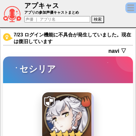
アプキャス
セシリア（声優：堀江由衣)【エピックセブン
アプリの参加声優キャストまとめ
7/23 ログイン機能に不具合が発生していました。現在
は復旧しています
navi ▽
セシリア