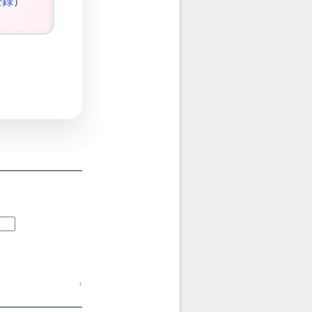
登録
）
↑