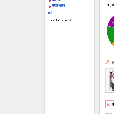
更新履歴
推し
edit
Total:0/Today:0