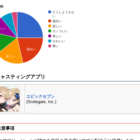
傾向
どうしようもな
い
面白い
楽しい
美しい
カッコいい
美しい
かわいい
尊い
面白い
楽しい
キャスティングアプリ
エピックセブン
(Smilegate, Inc.)
注意事項