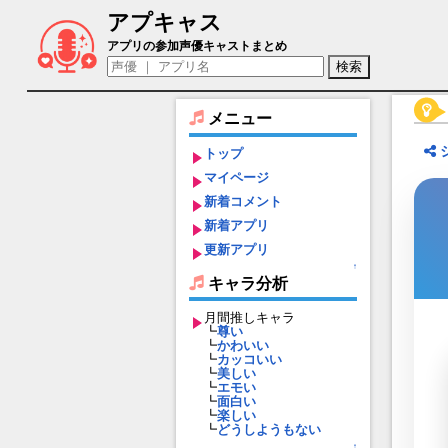
アプキャス
ルルカ（声優：高橋李依)【エピックセブ
アプリの参加声優キャストまとめ
メニュー
トップ
マイページ
新着コメント
新着アプリ
更新アプリ
↑
キャラ分析
月間推しキャラ
┗
尊い
┗
かわいい
┗
カッコいい
┗
美しい
┗
エモい
┗
面白い
┗
楽しい
┗
どうしようもない
↑