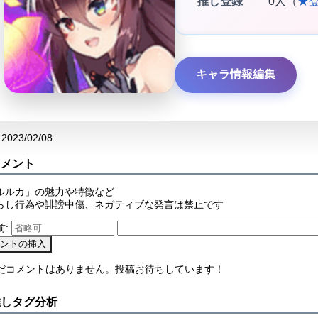
推し登録
0人（
★
キャラ情報編集
2023/02/08
コメント
ルルカ」の魅力や特徴など
らし行為や誹謗中傷、ネガティブな発言は禁止です
前:
まだコメントはありません。投稿お待ちしています！
推しタグ分析