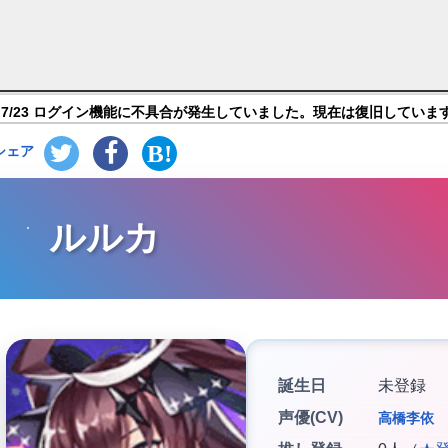
ン】キャラ紹介
7/23 ログイン機能に不具合が発生していました。現在は復旧していま
シェア
ルルカ
誕生日
未登録
声優(CV)
高橋李依