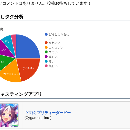
まだコメントはありません。投稿お待ちしています！
推しタグ分析
傾向
どうしようもな
い
尊い
かわいい
カッコいい
楽しい
エモい
楽しい
尊い
モい
美しい
かわいい
カッコいい
キャスティングアプリ
ウマ娘 プリティーダービー
(Cygames, Inc.)