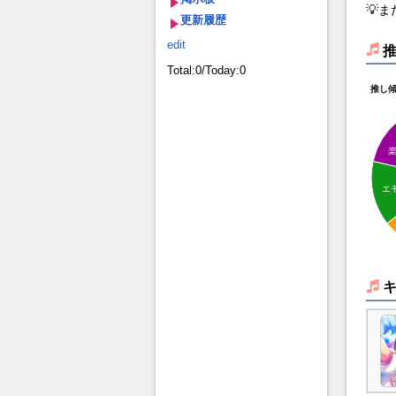
💡
更新履歴
edit
Total:0/Today:0
推し
エ