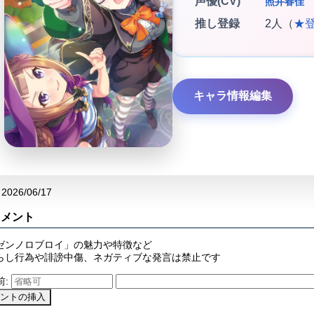
声優(CV)
照井春佳
推し登録
2人（
★
キャラ情報編集
2026/06/17
コメント
ゼンノロブロイ」の魅力や特徴など
らし行為や誹謗中傷、ネガティブな発言は禁止です
前: