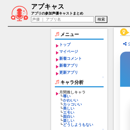
アプキャス
ゼンノロブロイ（声優：照井春佳)【ウマ
アプリの参加声優キャストまとめ
メニュー
トップ
マイページ
新着コメント
新着アプリ
更新アプリ
↑
キャラ分析
月間推しキャラ
┗
尊い
┗
かわいい
┗
カッコいい
┗
美しい
┗
エモい
┗
面白い
┗
楽しい
┗
どうしようもない
↑