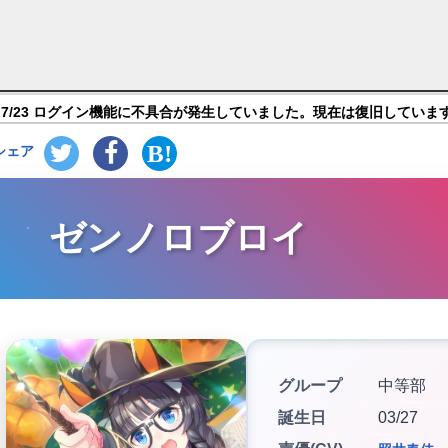
娘 プリティーダービー】キャラ紹介
7/23 ログイン機能に不具合が発生していました。現在は復旧していま
シェア
ゼンノロブロイ
グループ
中等部
誕生日
03/27