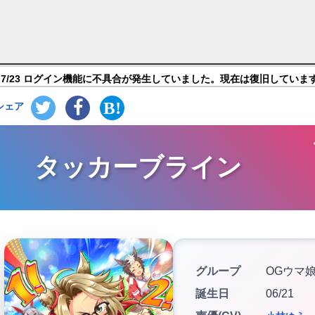
マ娘 プリティーダービー】キャラ紹介
7/23 ログイン機能に不具合が発生していました。現在は復旧していま
シェア
タッカーブライン
グループ
OGウマ
誕生日
06/21