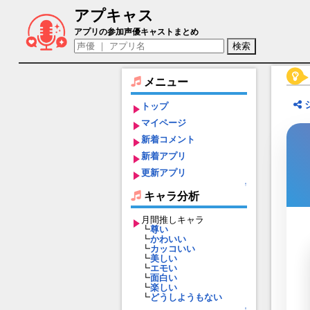
アプキャス
タッカーブライン（声優：小林ゆう)【ウ
アプリの参加声優キャストまとめ
メニュー
トップ
マイページ
新着コメント
新着アプリ
更新アプリ
↑
キャラ分析
月間推しキャラ
┗
尊い
┗
かわいい
┗
カッコいい
┗
美しい
┗
エモい
┗
面白い
┗
楽しい
┗
どうしようもない
↑