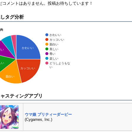
まだコメントはありません。投稿お待ちしています！
推しタグ分析
傾向
かわいい
カッコいい
面白い
かわいい
美しい
尊い
尊い
楽しい
しい
どうしようもな
い
カッコいい
面白い
キャスティングアプリ
ウマ娘 プリティーダービー
(Cygames, Inc.)