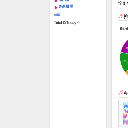
💡
更新履歴
edit
Total:0/Today:0
推し
美