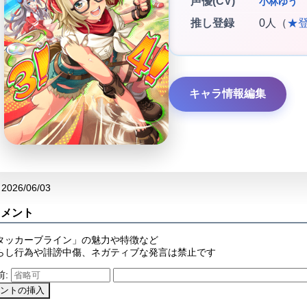
声優(CV)
小林ゆう
推し登録
0人（
★
キャラ情報編集
2026/06/03
コメント
タッカーブライン」の魅力や特徴など
らし行為や誹謗中傷、ネガティブな発言は禁止です
前: