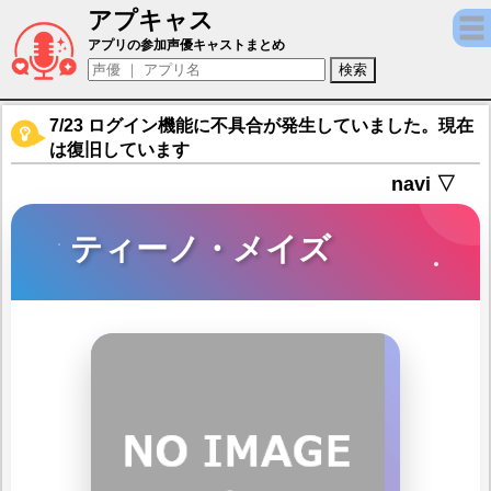
アプキャス
ティーノ・メイズ（声優：羽多野渉)【魔界
アプリの参加声優キャストまとめ
7/23 ログイン機能に不具合が発生していました。現在
は復旧しています
navi ▽
ティーノ・メイズ