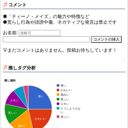
コメント
「ティーノ・メイズ」の魅力や特徴など
荒らし行為や誹謗中傷、ネガティブな発言は禁止です
お名前:
💡まだコメントはありません。投稿お待ちしています！
↑
推しタグ分析
推し傾向
尊い
かわいい
面白い
尊い
美しい
エモい
エモい
どうしようもな
い
美しい
楽しい
かわいい
面白い