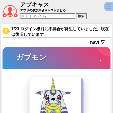
アプキャス
ガブモン（声優：山口眞弓)【デジモンリア
アプリの参加声優キャストまとめ
7/23 ログイン機能に不具合が発生していました。現在
は復旧しています
navi ▽
ガブモン