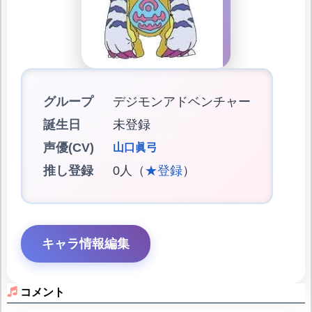
グループ
デジモンアドベンチャー
誕生日
未登録
声優(CV)
山口眞弓
推し登録
0人（
★登録
）
キャラ情報編集
コメント