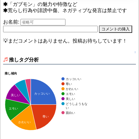
「ガブモン」の魅力や特徴など
荒らし行為や誹謗中傷、ネガティブな発言は禁止です
お名前:
💡まだコメントはありません。投稿お待ちしています！
↑
推しタグ分析
推し傾向
カッコいい
尊い
かわいい
カッコいい
エモい
美しい
美しい
どうしようもな
い
エモい
面白い
尊い
かわいい