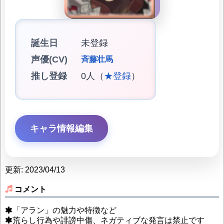
誕生日
未登録
声優(CV)
斉藤壮馬
推し登録
0人（
★登録
）
キャラ情報編集
更新: 2023/04/13
コメント
「アラン」の魅力や特徴など
荒らし行為や誹謗中傷、ネガティブな発言は禁止です