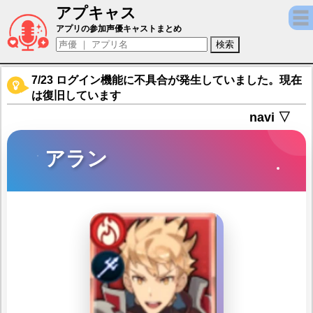
アプキャス
アラン（声優：斉藤壮馬)【ドラガリアロスト
アプリの参加声優キャストまとめ
7/23 ログイン機能に不具合が発生していました。現在
は復旧しています
navi ▽
アラン