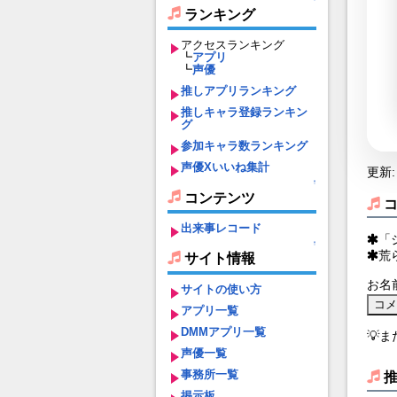
ランキング
アクセスランキング
┗
アプリ
┗
声優
推しアプリランキング
推しキャラ登録ランキン
グ
参加キャラ数ランキング
声優Xいいね集計
更新: 
↑
コンテンツ
出来事レコード
「
↑
荒
サイト情報
お名
サイトの使い方
アプリ一覧
DMMアプリ一覧
💡
声優一覧
事務所一覧
掲示板