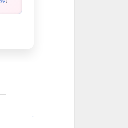
登録
）
↑