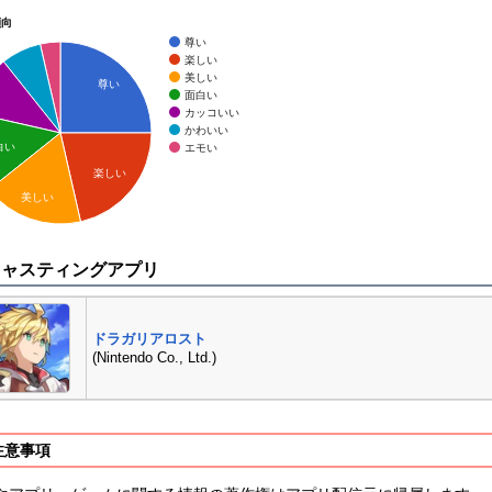
傾向
尊い
楽しい
美しい
尊い
面白い
カッコいい
かわいい
白い
エモい
楽しい
美しい
キャスティングアプリ
ドラガリアロスト
(Nintendo Co., Ltd.)
注意事項