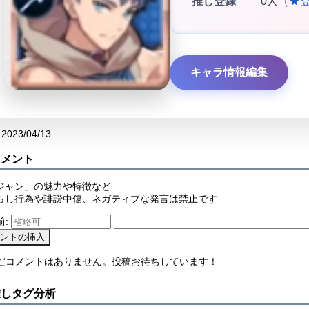
推し登録
0人（
★
キャラ情報編集
2023/04/13
コメント
ジャン」の魅力や特徴など
らし行為や誹謗中傷、ネガティブな発言は禁止です
前:
まだコメントはありません。投稿お待ちしています！
推しタグ分析