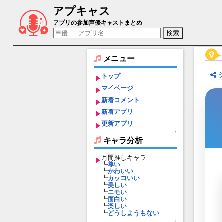
アプキャス
ジャン（声優：増田俊樹)【ドラガリアロ
アプリの参加声優キャストまとめ
メニュー
トップ
マイページ
新着コメント
新着アプリ
更新アプリ
↑
キャラ分析
月間推しキャラ
┗
尊い
┗
かわいい
┗
カッコいい
┗
美しい
┗
エモい
┗
面白い
┗
楽しい
┗
どうしようもない
↑