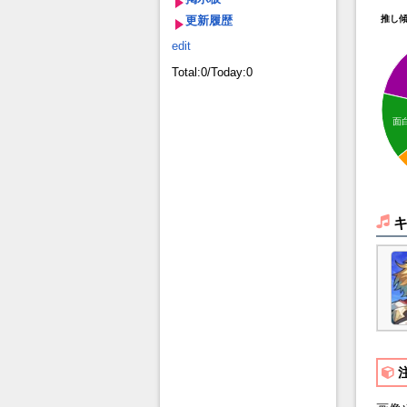
更新履歴
推し
edit
Total:0/Today:0
面