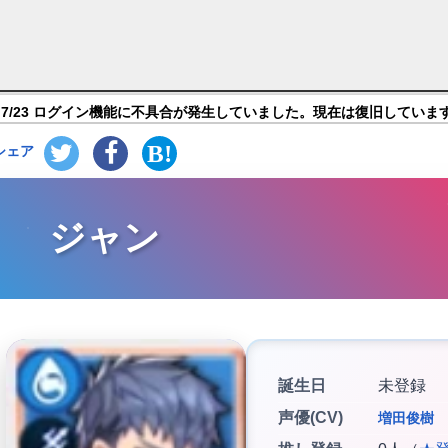
スト】キャラ紹介
7/23 ログイン機能に不具合が発生していました。現在は復旧していま
シェア
ジャン
誕生日
未登録
声優(CV)
増田俊樹