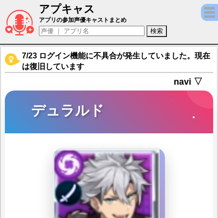
アプキャス
デュラルド（声優：廣瀬大介)【ドラガリア
アプリの参加声優キャストまとめ
7/23 ログイン機能に不具合が発生していました。現在
は復旧しています
navi ▽
デュラルド