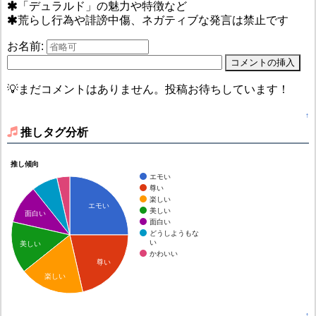
「デュラルド」の魅力や特徴など
荒らし行為や誹謗中傷、ネガティブな発言は禁止です
お名前:
💡まだコメントはありません。投稿お待ちしています！
↑
推しタグ分析
推し傾向
エモい
尊い
楽しい
エモい
美しい
面白い
面白い
どうしようもな
い
美しい
かわいい
尊い
楽しい
↑