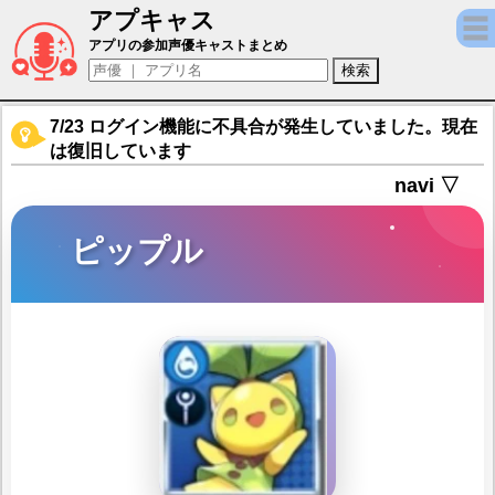
アプキャス
ピップル（声優：田中あいみ)【ドラガリア
アプリの参加声優キャストまとめ
7/23 ログイン機能に不具合が発生していました。現在
は復旧しています
navi ▽
ピップル