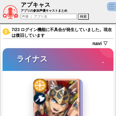
アプキャス
ライナス（声優：内田雄馬)【ドラガリアロス
アプリの参加声優キャストまとめ
7/23 ログイン機能に不具合が発生していました。現在
は復旧しています
navi ▽
ライナス