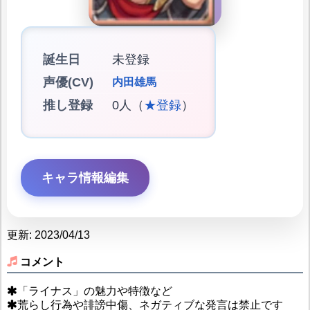
誕生日
未登録
声優(CV)
内田雄馬
推し登録
0人（
★登録
）
キャラ情報編集
更新: 2023/04/13
コメント
「ライナス」の魅力や特徴など
荒らし行為や誹謗中傷、ネガティブな発言は禁止です