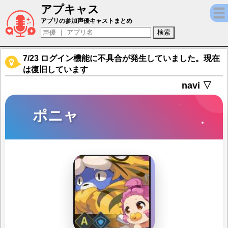
アプキャス
ポニャ（声優：浜口慎太郎)【グランドチェイス
アプリの参加声優キャストまとめ
7/23 ログイン機能に不具合が発生していました。現在
は復旧しています
navi ▽
ポニャ