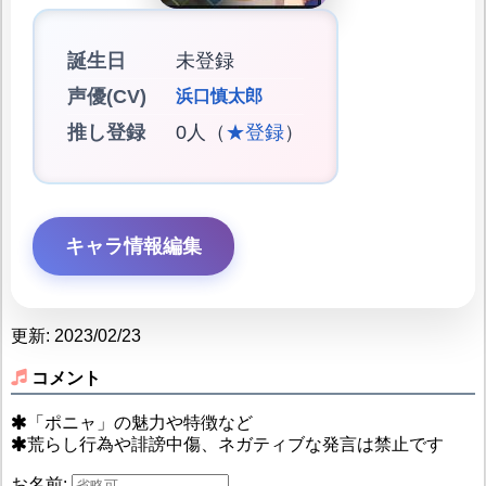
誕生日
未登録
声優(CV)
浜口慎太郎
推し登録
0人（
★登録
）
キャラ情報編集
更新: 2023/02/23
コメント
「ポニャ」の魅力や特徴など
荒らし行為や誹謗中傷、ネガティブな発言は禁止です
お名前: