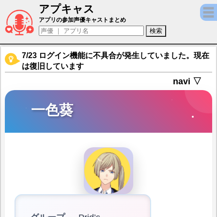
アプキャス
一色葵（声優：益山武明)【オンエア！】キャ
アプリの参加声優キャストまとめ
7/23 ログイン機能に不具合が発生していました。現在
は復旧しています
navi ▽
一色葵