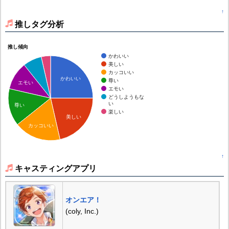
↑
推しタグ分析
推し傾向
かわいい
美しい
カッコいい
かわいい
尊い
エモい
エモい
どうしようもな
い
尊い
楽しい
美しい
カッコいい
↑
キャスティングアプリ
オンエア！
(coly, Inc.)