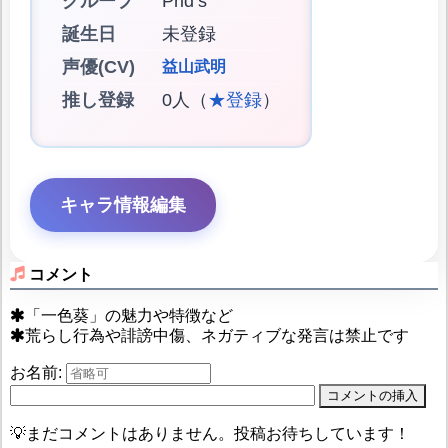
グループ
Prid’s
誕生日
未登録
声優(CV)
益山武明
推し登録
0人（
★登録
）
キャラ情報編集
コメント
「一色葵」の魅力や特徴など
荒らし行為や誹謗中傷、ネガティブな発言は禁止です
お名前:
💡まだコメントはありません。投稿お待ちしています！