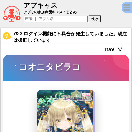
アプキャス
コオニタビラコ（声優：結衣菜(非公開))【フラワ
アプリの参加声優キャストまとめ
7/23 ログイン機能に不具合が発生していました。現在
は復旧しています
navi ▽
コオニタビラコ