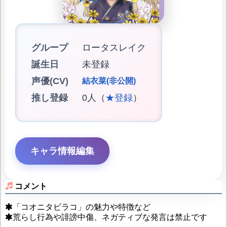
グループ
ロータスレイク
誕生日
未登録
声優(CV)
結衣菜(非公開)
推し登録
0人（
★登録
）
キャラ情報編集
コメント
「コオニタビラコ」の魅力や特徴など
荒らし行為や誹謗中傷、ネガティブな発言は禁止です