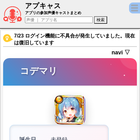
アプキャス
コデマリ（声優：八ッ橋きなこ(非公開))【フラワ
アプリの参加声優キャストまとめ
7/23 ログイン機能に不具合が発生していました。現在
は復旧しています
navi ▽
コデマリ
誕生日
未登録