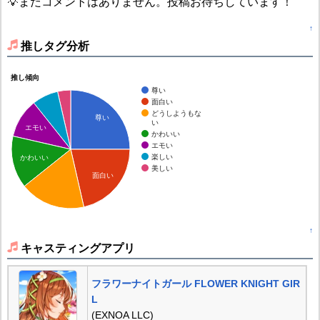
💡まだコメントはありません。投稿お待ちしています！
↑
推しタグ分析
推し傾向
尊い
面白い
どうしようもな
尊い
い
エモい
かわいい
エモい
楽しい
かわいい
美しい
面白い
↑
キャスティングアプリ
フラワーナイトガール FLOWER KNIGHT GIR
L
(EXNOA LLC)