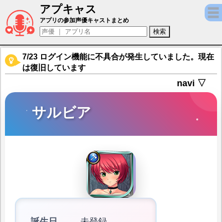
アプキャス
サルビア（声優：桜川未央(非公開))【フラワーナイ
アプリの参加声優キャストまとめ
7/23 ログイン機能に不具合が発生していました。現在
は復旧しています
navi ▽
サルビア
誕生日
未登録