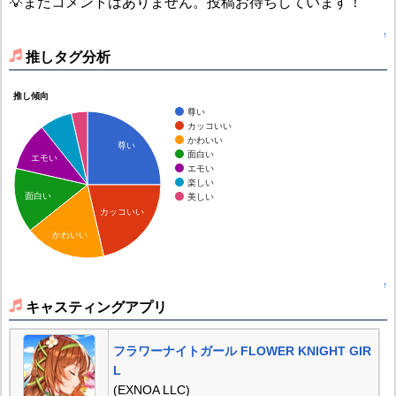
💡まだコメントはありません。投稿お待ちしています！
↑
推しタグ分析
推し傾向
尊い
カッコいい
かわいい
尊い
面白い
エモい
エモい
楽しい
面白い
美しい
カッコいい
かわいい
↑
キャスティングアプリ
フラワーナイトガール FLOWER KNIGHT GIR
L
(EXNOA LLC)