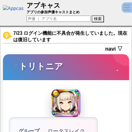
アプキャス
トリトニア（声優：三暗あん子(非公開))【フラワ
アプリの参加声優キャストまとめ
7/23 ログイン機能に不具合が発生していました。現在
は復旧しています
navi ▽
トリトニア
グループ
ロータスレイク