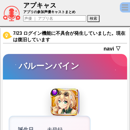
アプキャス
バルーンバイン（声優：はちこ(非公開))【フラワ
アプリの参加声優キャストまとめ
7/23 ログイン機能に不具合が発生していました。現在
は復旧しています
navi ▽
バルーンバイン
誕生日
未登録