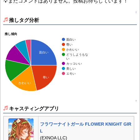
💡まだコメントはありません。投稿お待ちしています！
↑
推しタグ分析
推し傾向
面白い
尊い
かわいい
面白い
どうしようもな
い
カッコいい
美しい
エモい
尊い
かわいい
↑
キャスティングアプリ
フラワーナイトガール FLOWER KNIGHT GIR
L
(EXNOA LLC)