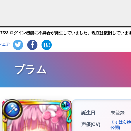
ーナイトガール FLOWER KNIGHT GIRL】キャラ
7/23 ログイン機能に不具合が発生していました。現在は復旧していま
シェア
プラム
誕生日
未登録
くすはらゆ
声優(CV)
公開)