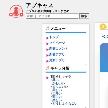
アプキャス
プラム（声優：くすはらゆい(非公開))【フラワ
アプリの参加声優キャストまとめ
メニュー
トップ
マイページ
新着コメント
新着アプリ
更新アプリ
↑
キャラ分析
月間推しキャラ
┗
尊い
┗
かわいい
┗
カッコいい
┗
美しい
┗
エモい
┗
面白い
┗
楽しい
┗
どうしようもない
↑