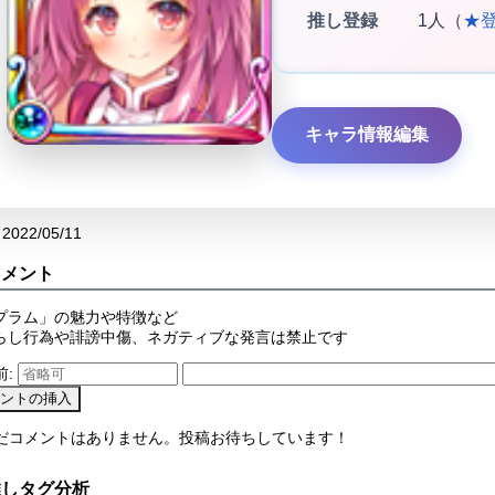
推し登録
1人（
★
キャラ情報編集
2022/05/11
コメント
プラム」の魅力や特徴など
らし行為や誹謗中傷、ネガティブな発言は禁止です
前:
まだコメントはありません。投稿お待ちしています！
推しタグ分析