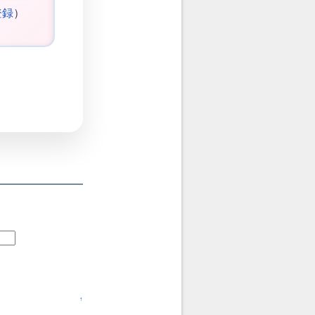
登録
）
↑