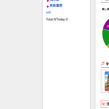
更新履歴
推し
edit
Total:0/Today:0