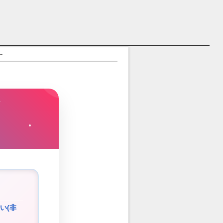
紹介
す
い(非