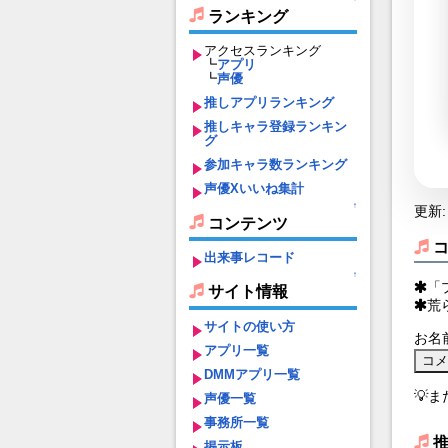
ランキング
アクセスランキング
┗
アプリ
┗
声優
推しアプリランキング
推しキャラ登録ランキン
グ
参加キャラ数ランキング
声優Xいいね集計
↑
更新: 
コンテンツ
出来事レコード
↑
「
サイト情報
荒
サイトの使い方
お名
アプリ一覧
DMMアプリ一覧
💡
声優一覧
事務所一覧
掲示板