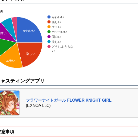
傾向
かわいい
楽しい
エモい
かわいい
カッコいい
面白い
面白い
美しい
どうしようもな
い
楽しい
エモい
キャスティングアプリ
フラワーナイトガール FLOWER KNIGHT GIRL
(EXNOA LLC)
注意事項