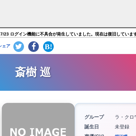
ドヒーローズ】キャラ紹介
7/23 ログイン機能に不具合が発生していました。現在は復旧していま
シェア
斎樹 巡
グループ
ラ・クロ
誕生日
未登録