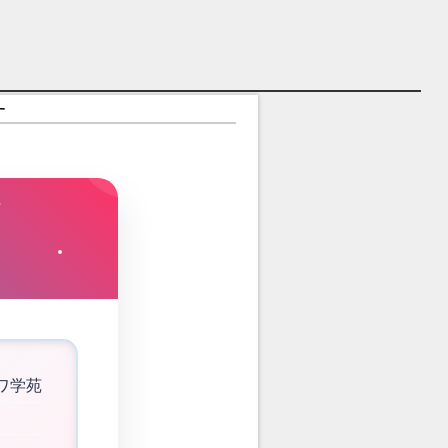
す
ワ学苑