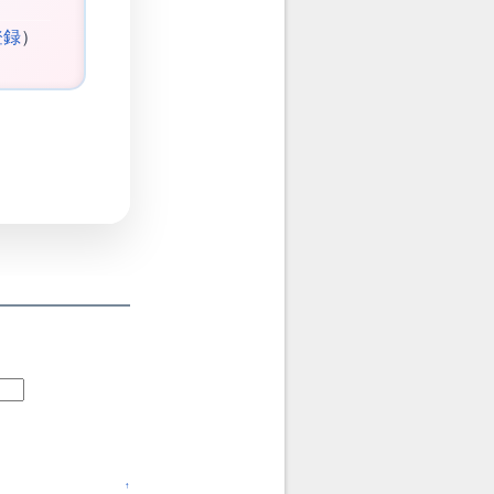
登録
）
↑