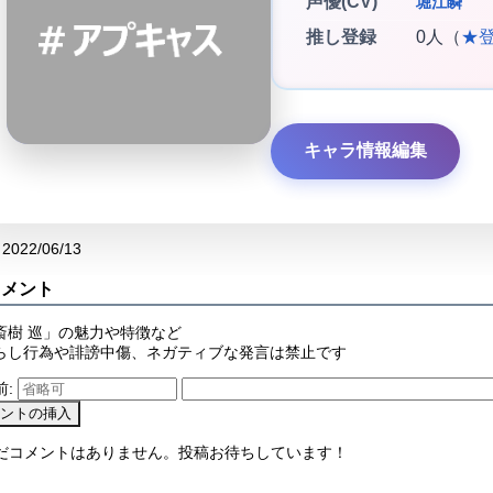
声優(CV)
堀江瞬
推し登録
0人（
★
キャラ情報編集
2022/06/13
コメント
斎樹 巡」の魅力や特徴など
らし行為や誹謗中傷、ネガティブな発言は禁止です
前:
まだコメントはありません。投稿お待ちしています！