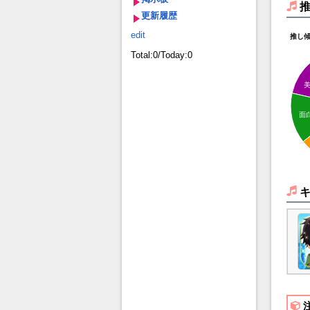
更新履歴
edit
推し
Total:0/Today:0
面