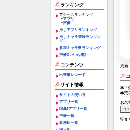
ランキング
アクセスランキング
┗
アプリ
┗
声優
推しアプリランキング
推しキャラ登録ランキン
グ
参加キャラ数ランキング
声優Xいいね集計
↑
コンテンツ
更新: 
出来事レコード
↑
サイト情報
「
荒
サイトの使い方
アプリ一覧
お名
DMMアプリ一覧
声優一覧
💡
事務所一覧
掲示板