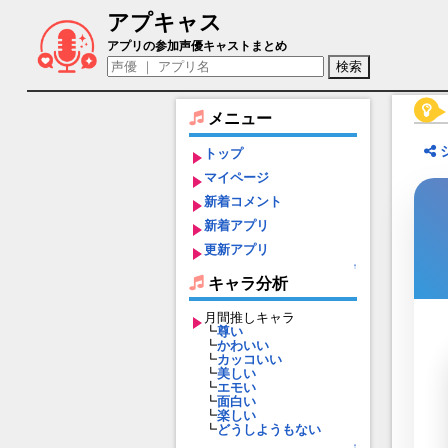
アプキャス
斎樹 巡（声優：堀江瞬)【ワールドエン
アプリの参加声優キャストまとめ
メニュー
トップ
マイページ
新着コメント
新着アプリ
更新アプリ
↑
キャラ分析
月間推しキャラ
┗
尊い
┗
かわいい
┗
カッコいい
┗
美しい
┗
エモい
┗
面白い
┗
楽しい
┗
どうしようもない
↑