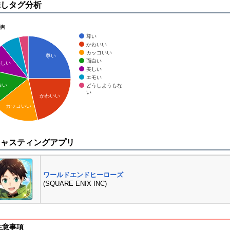
推しタグ分析
傾向
尊い
かわいい
カッコいい
尊い
面白い
美しい
美しい
エモい
白い
どうしようもな
い
かわいい
カッコいい
キャスティングアプリ
ワールドエンドヒーローズ
(SQUARE ENIX INC)
注意事項