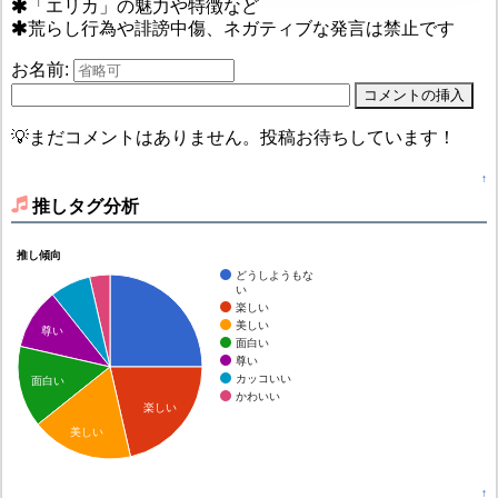
「エリカ」の魅力や特徴など
荒らし行為や誹謗中傷、ネガティブな発言は禁止です
お名前:
💡まだコメントはありません。投稿お待ちしています！
↑
推しタグ分析
推し傾向
どうしようもな
い
楽しい
美しい
尊い
面白い
尊い
カッコいい
面白い
かわいい
楽しい
美しい
↑