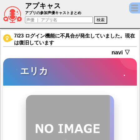
アプキャス
エリカ（声優：安済知佳)【機動戦隊アイア
アプリの参加声優キャストまとめ
7/23 ログイン機能に不具合が発生していました。現在
は復旧しています
navi ▽
エリカ