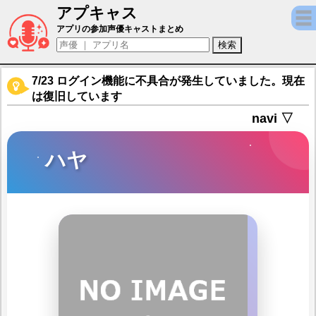
アプキャス
ハヤ（声優：雨宮天)【機動戦隊アイアンサー
アプリの参加声優キャストまとめ
7/23 ログイン機能に不具合が発生していました。現在
は復旧しています
navi ▽
ハヤ