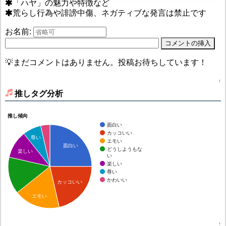
「ハヤ」の魅力や特徴など
荒らし行為や誹謗中傷、ネガティブな発言は禁止です
お名前:
💡まだコメントはありません。投稿お待ちしています！
↑
推しタグ分析
推し傾向
面白い
カッコいい
尊い
エモい
面白い
どうしようもな
楽しい
い
楽しい
尊い
かわいい
カッコいい
エモい
↑