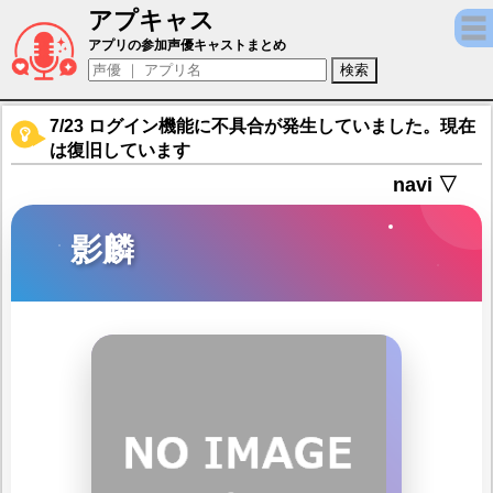
アプキャス
影麟（声優：戸松遥)【機動戦隊アイアンサー
アプリの参加声優キャストまとめ
7/23 ログイン機能に不具合が発生していました。現在
は復旧しています
navi ▽
影麟